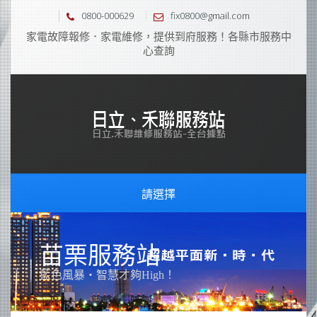
0800-000629
fix0800@gmail.com
家電故障報修．家電維修，提供到府服務！各縣市服務中
心查詢
請選擇
苗栗服務站
藍色風暴‧智慧才夠High！