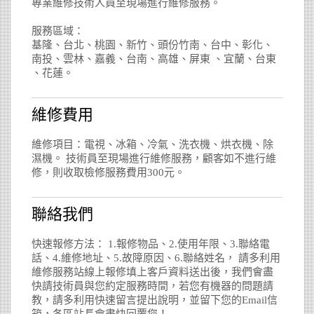
專業維修技術人員至現場進行維修服務。
服務區域：
基隆、台北、桃園、新竹、頭份竹南、台中、彰化、
南投、雲林、嘉義、台南、高雄、屏東 、宜蘭、台東
、花蓮。
維修費用
維修項目：電視、冰箱、冷氣、洗衣機、烘衣機、除
濕機。 技術員至現場進行維修服務，顧客如不進行維
修，則收取檢修服務費用300元。
聯絡我們
快速報修方法： 1.報修物品、2.使用年限、3.聯絡電
話、4.維修地址、5.故障原因、6.聯絡姓名， 請多利用
維修服務站線上報修填上客戶資料送出後，我們會盡
快請技術員與您約定服務時間，若您有機器的問題請
教，請多利用快速留言提出說明，並留下您的Email信
箱，各區站長會盡快回覆您！