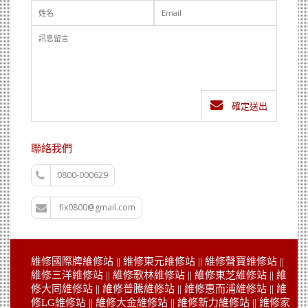
確定送出
聯絡我們
0800-000629
fix0800@gmail.com
維修
國際牌維修站
|| 維修
東元維修站
|| 維修
聲寶維修站
||
維修
三洋維修站
|| 維修
歌林維修站
|| 維修
東芝維修站
|| 維
修
大同維修站
|| 維修
普騰維修站
|| 維修
惠而浦維修站
|| 維
修
LG維修站
|| 維修
大金維修站
|| 維修
新力維修站
|| 維修
家