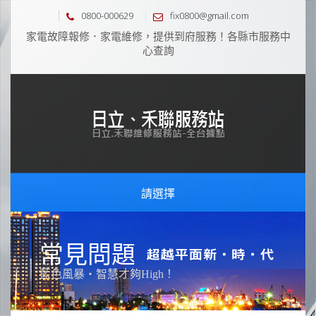
0800-000629
fix0800@gmail.com
家電故障報修．家電維修，提供到府服務！各縣市服務中
心查詢
請選擇
常見問題
藍色風暴‧智慧才夠High！